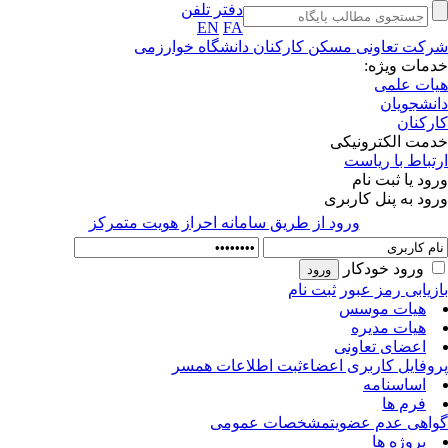
دفتر تلفن
EN
FA
کت تعاونی مسکن کارکنان دانشگاه خوارزمی
مات ویژه:
ات علمی
نشجویان
رکنان
مت الکترونیکی
تباط با ریاست
ود یا ثبت نام
ود به پنل کاربری
ورود از طريق سامانه احراز هويت متمركز
ورود خودکار
زیابی رمز عبور
ثبت نام
هیات موسس
هیات مدیره
اعضای تعاونی
وفایل کاربری اعضاء
ثبت اطلاعات همسر
اساسنامه
فرم ها
اهی عدم عضویت
مشخصات عمومی
پروژه ها