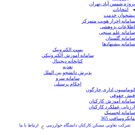
وژه شمس آباد -تهران
انتخابات
شخوان خدمت
مانه احراز هویت متمرکز
لاعات پژوهشی
مانه علم سنجی
مانه گلستان
مانه پیشنهادها
پست الکترونیک
سامانه آموزش الکترونیکی
کتابخانه دیجیتال
تغذیه
پذیرش دانشجو بین الملل
سامانه سرو
احکام پرسنلی
وماسیون اداری چارگون
ش حقوقی
مانه آموزش کارکنان
زیابی عملکرد کارکنان
مانه لجستیک
یکروسافت 365
شرکت تعاونی مسکن کارکنان دانشگاه خوارزمی
ارتباط با ما