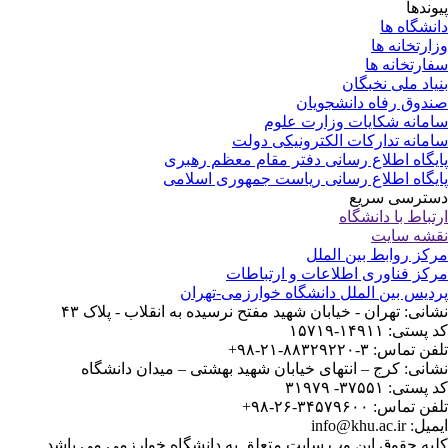
وندها
نشگاه ها
ارتخانه ها
ارتخانه ها
یاد ملی نخبگان
دوق رفاه دانشجویان
مانه شکایات وزارت علوم
مانه تدارکات الکترونیکی دولت
یگاه اطلاع رسانی دفتر مقام معظم رهبری
یگاه اطلاع رسانی ریاست جمهوری اسلامی
ترسی سریع
تباط با دانشگاه
شه سایت
کز روابط بین الملل
کز فناوری اطلاعات و ارتباطات
دیس بین الملل دانشگاه خوارزمی-تهران
انی: تهران - خیابان شهید مفتح نرسیده به انقلاب - پلاک ۴۳
ستی: ۱۴۹۱۱-۱۵۷۱۹
 تماس: ۳-۸۸۳۲۹۲۲۰-۲۱-۹۸+
انی: کرج – انتهای خیابان شهید بهشتی – میدان دانشگاه
ستی: ۳۷۵۵۱- ۳۱۹۷۹
 تماس: ۳۴۵۷۹۶۰۰-۲۶-۹۸+
: info@khu.ac.ir
یه حقوق این وب سایت متعلق به دانشگاه خوارزمی می باشد.