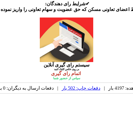
✔شرایط رای دهندگان:
اعضای تعاونی مسکن که حق عضویت و سهام تعاونی را واریز نموده ا
سیستم رای گیری آنلاین
بر روی عکس کلیک کنید
اتمام رای گیری
سپاس از حضور شما
 بار |
دفعات چاپ: 502 بار
| دفعات ارسال به دیگران: 0 بار |